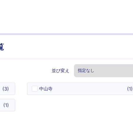
覧
並び変え
(
3
)
中山寺
(
1
)
(
1
)