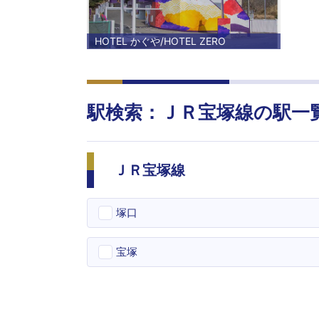
HOTEL かぐや/HOTEL ZERO
駅検索：
ＪＲ宝塚線
の駅一
ＪＲ宝塚線
塚口
宝塚