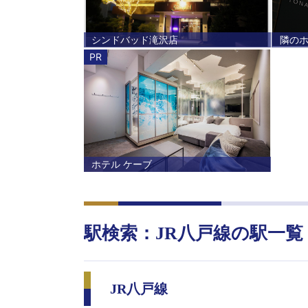
シンドバッド滝沢店
隣の
PR
ホテル ケーブ
駅検索：
JR八戸線
の駅一覧
JR八戸線