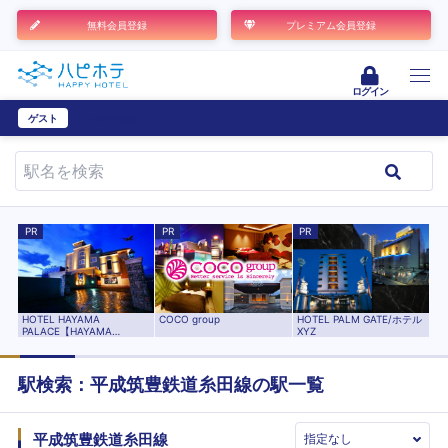
無料会員登録
プレミアム会員登録
ログイン
ゲスト
ユーザー登録
PR
PR
PR
HOTEL HAYAMA
HOTEL PALM GATE/ホテル
COCO group
PALACE【HAYAMA
XYZ
HOTELS】
駅検索：
平成筑豊鉄道糸田線
の駅一覧
平成筑豊鉄道糸田線