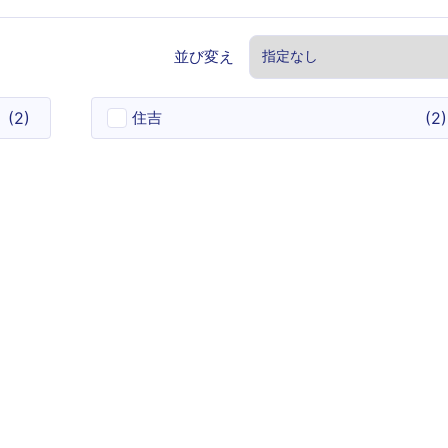
並び変え
(
2
)
住吉
(
2
)