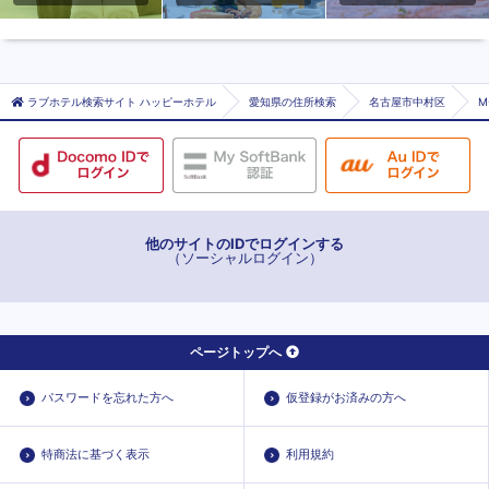
ラブホテル検索サイト ハッピーホテル
愛知県の住所検索
名古屋市中村区
M
他のサイトのIDでログインする
（ソーシャルログイン）
ページトップへ
パスワードを忘れた方へ
仮登録がお済みの方へ
特商法に基づく表示
利用規約