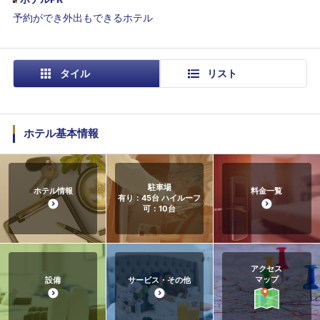
予約ができ外出もできるホテル
タイル
リスト
ホテル基本情報
駐車場
ホテル情報
料金一覧
有り：45台 ハイルーフ
可：10台
アクセス
マップ
設備
サービス・その他