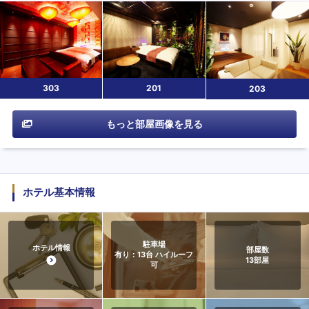
303
201
203
もっと部屋画像を見る
ホテル基本情報
駐車場
ホテル情報
部屋数
有り：13台 ハイルーフ
13
部屋
可