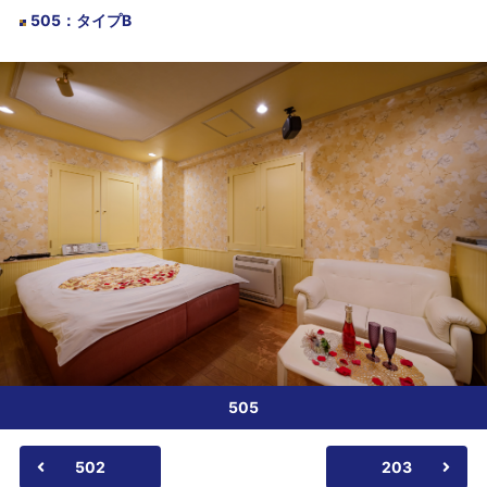
505
：
タイプB
505
502
203