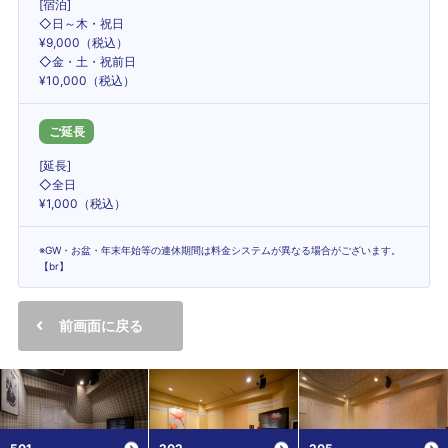
[宿泊]
◇日～木・祝日
¥9,000（税込）
◇金・土・祝前日
¥10,000（税込）
ご延長
[延長]
◇全日
¥1,000（税込）
※GW・お盆・年末年始等の連休期間は料金システムが異なる場合がございます。
【br】
前画面に戻る