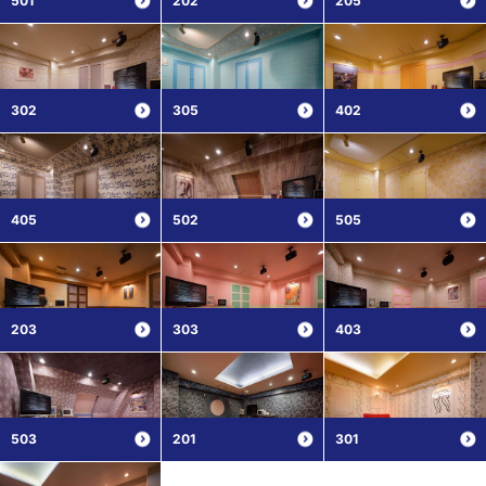
501
202
205
302
305
402
405
502
505
203
303
403
503
201
301