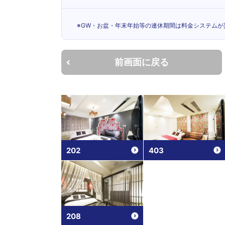
※GW・お盆・年末年始等の連休期間は料金システムが
前画面に戻る
202
403
208