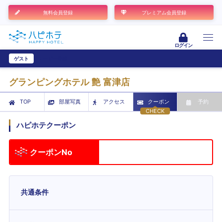
無料会員登録
プレミアム会員登録
ログイン
ゲスト
ユーザー登録
グランピングホテル 艶 富津店
TOP
部屋写真
アクセス
クーポン
予約
CHECK
ハピホテクーポン
クーポンNo
共通条件