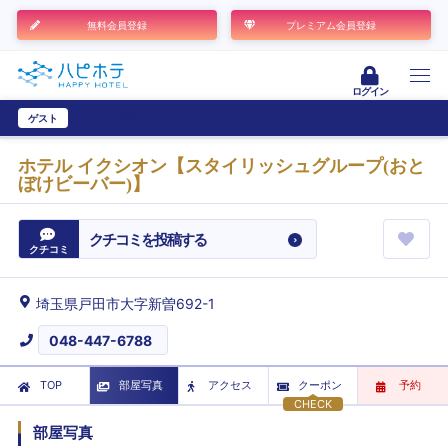
無料会員登録
プレミアム会員登録
ログイン
ゲスト
ユーザー登録
ホテル イクシオン【スタイリッシュグループ(おと
ぼけビーバー)】
クチコミを投稿する
クチコミ
埼玉県戸田市大字新曽692-1
048-447-6788
TOP
部屋写真
アクセス
クーポン
予約
CHECK
部屋写真