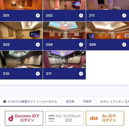
301
202
211
302
209
309
310
311
ラブホテル検索サイト ハッピーホテル
埼玉県
戸田市
ホテル イクシオン【ス