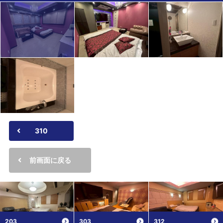
310
前画面に戻る
203
303
312