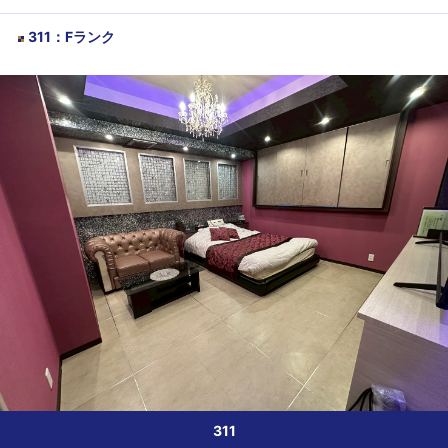
311
：
Fランク
311