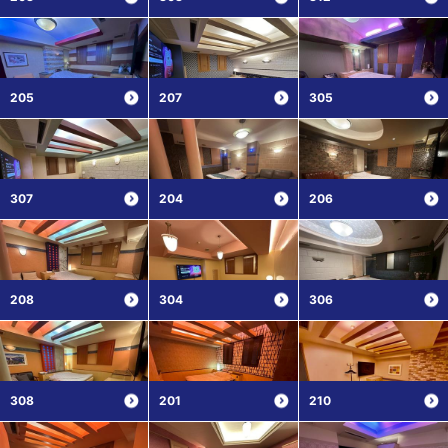
205
207
305
307
204
206
208
304
306
308
201
210