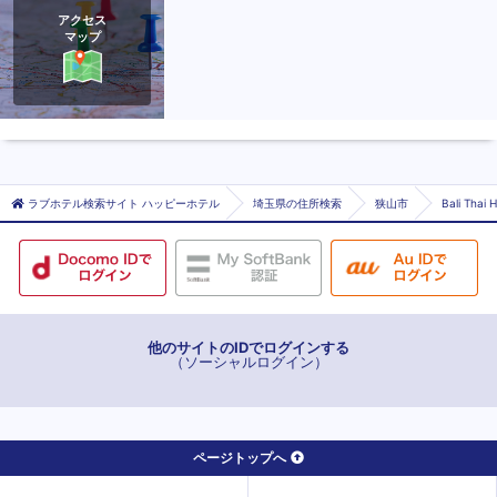
アクセス
マップ
ラブホテル検索サイト ハッピーホテル
埼玉県の住所検索
狭山市
Bali T
他のサイトのIDでログインする
（ソーシャルログイン）
ページトップへ