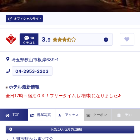
オフィシャルサイト
10
3.
9
クチコミ
埼玉県狭山市根岸689-1
04-2953-2203
ホテル最新情報
全日17時～宿泊ＯＫ！フリータイムも2部制になりました♪
TOP
部屋写真
アクセス
クーポン
予約
お気に入りエリアに追加
入間市駅から車で7分