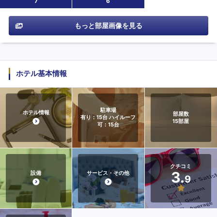
7
6
もっと部屋画像を見る
ホテル基本情報
駐車場
ホテル情報
部屋数
有り：15台 ハイルーフ
15
部屋
可：15台
クチコミ
3.
設備
サービス・その他
9