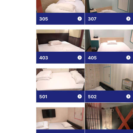
305
307
403
405
501
502