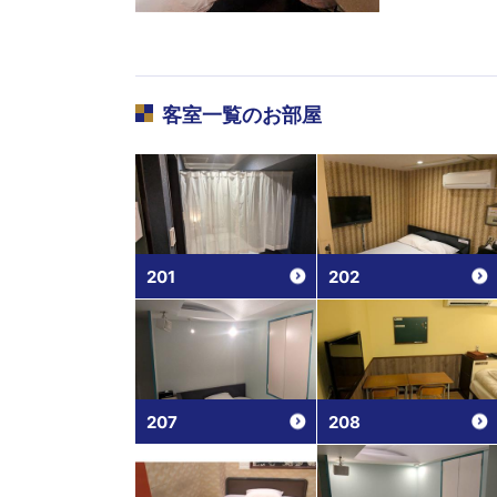
客室一覧
のお部屋
201
202
207
208