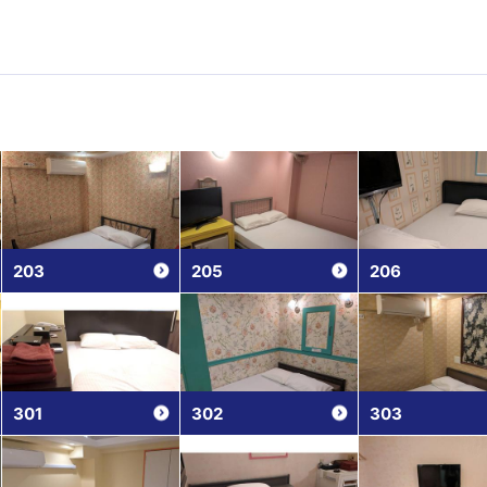
203
205
206
301
302
303