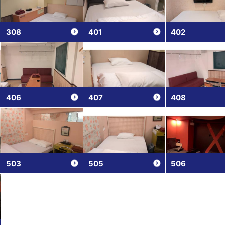
308
401
402
406
407
408
503
505
506