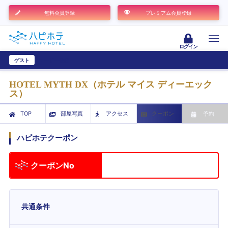
無料会員登録
プレミアム会員登録
ログイン
ゲスト
ユーザー登録
HOTEL MYTH DX（ホテル マイス ディーエック
ス）
TOP
部屋写真
アクセス
クーポン
予約
ハピホテクーポン
クーポンNo
共通条件