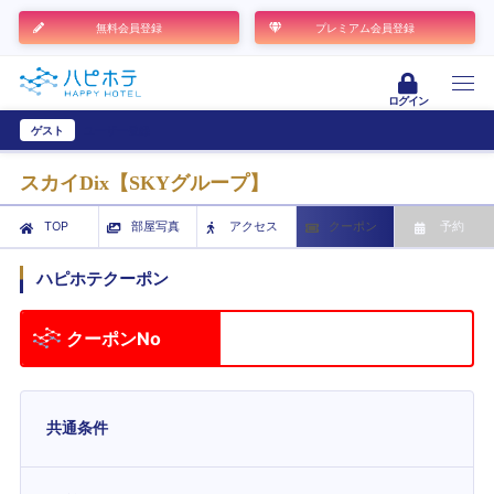
無料会員登録
プレミアム会員登録
ログイン
ゲスト
ユーザー登録
スカイDix【SKYグループ】
TOP
部屋写真
アクセス
クーポン
予約
ハピホテクーポン
クーポンNo
共通条件