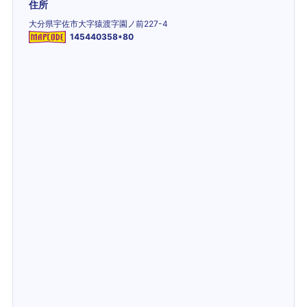
住所
大分県宇佐市大字猿渡字園ノ前227-4
145440358*80