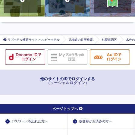
ラブホテル検索サイト ハッピーホテル
北海道の住所検索
札幌市西区
水色の
他のサイトのIDでログインする
（ソーシャルログイン）
ページトップへ
パスワードを忘れた方へ
仮登録がお済みの方へ