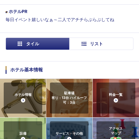
ホテルPR
毎日イベント嬉しいなぁ～二人でアチチらぶらぶしてね
タイル
リスト
ホテル基本情報
駐車場
ホテル情報
料金一覧
有り：13台 ハイルーフ
可：3台
アクセス
マップ
設備
サービス・その他