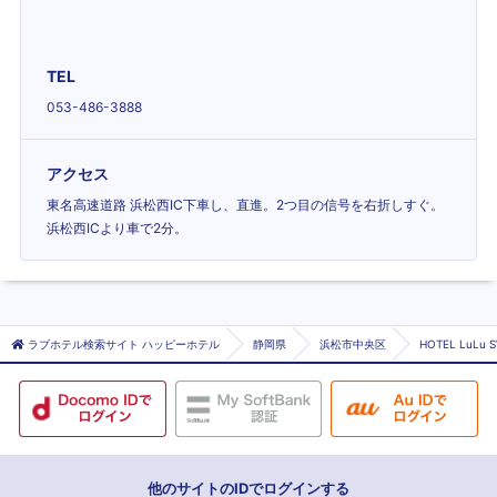
TEL
053-486-3888
アクセス
東名高速道路 浜松西IC下車し、直進。2つ目の信号を右折しすぐ。
浜松西ICより車で2分。
ラブホテル検索サイト ハッピーホテル
静岡県
浜松市中央区
HOTEL LuLu
他のサイトのIDでログインする