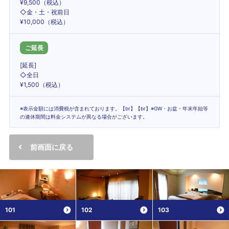
¥9,500（税込）
◇金・土・祝前日
¥10,000（税込）
ご延長
[延長]
◇全日
¥1,500（税込）
※表示金額には消費税が含まれております。【br】【br】※GW・お盆・年末年始等
の連休期間は料金システムが異なる場合がございます。
前画面に戻る
101
102
103