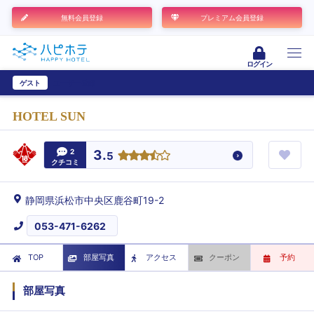
無料会員登録
プレミアム会員登録
ログイン
ゲスト
ユーザー登録
HOTEL SUN
2
3.
5
クチコミ
静岡県浜松市中央区鹿谷町19-2
053-471-6262
TOP
部屋写真
アクセス
クーポン
予約
部屋写真