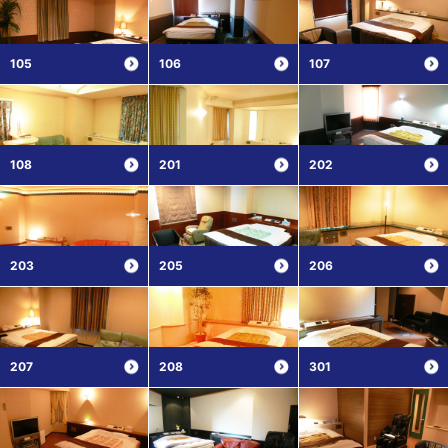
105
106
107
108
201
202
203
205
206
207
208
301