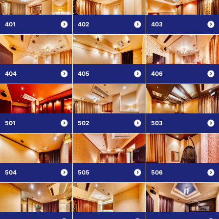
401
402
403
404
405
406
501
502
503
504
505
506