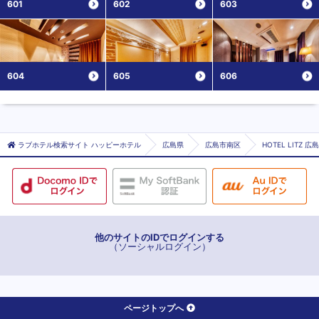
601
602
603
604
605
606
ラブホテル検索サイト ハッピーホテル
広島県
広島市南区
HOTEL LITZ 
他のサイトのIDでログインする
（ソーシャルログイン）
ページトップへ