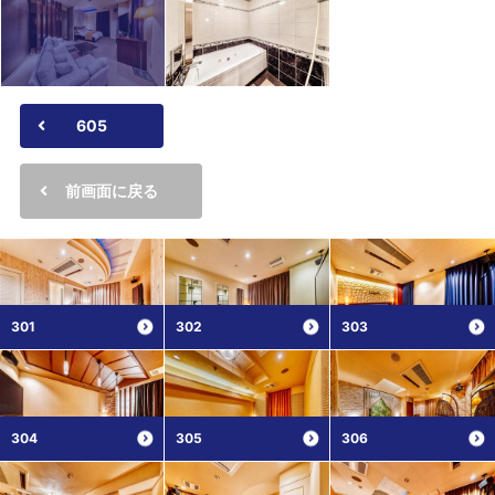
605
前画面に戻る
301
302
303
304
305
306