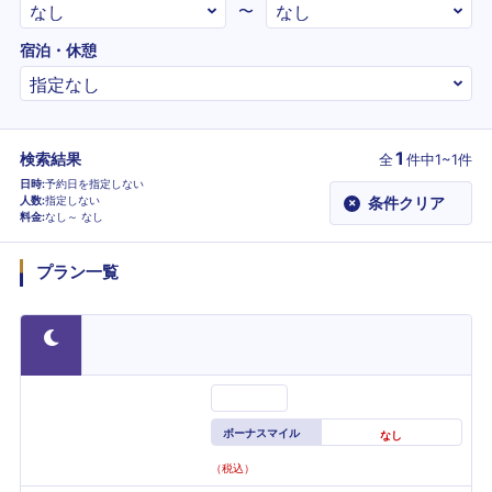
〜
宿泊・休憩
1
検索結果
全
件
中1~1件
日時
予約日を指定しない
人数
指定しない
条件クリア
×
料金
なし～
なし
プラン一覧
ボーナスマイル
なし
（税込）