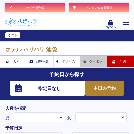
無料会員登録
プレミアム会員登録
ログイン
ゲスト
ユーザー登録
ホテル バリバリ 池袋
TOP
部屋写真
アクセス
クーポン
予約
予約日から探す
本日の予約
指定日なし
人数を指定
男
女
予算指定