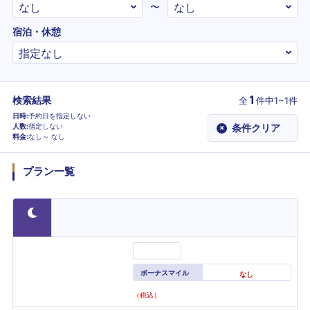
〜
宿泊・休憩
1
検索結果
全
件
中1~1件
日時
予約日を指定しない
人数
指定しない
条件クリア
×
料金
なし～
なし
プラン一覧
ボーナスマイル
なし
（税込）