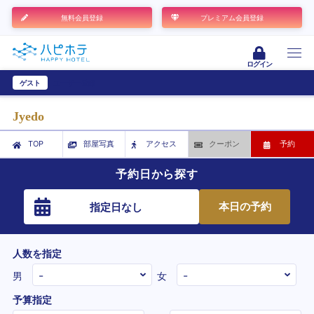
無料会員登録
プレミアム会員登録
ログイン
ゲスト
ユーザー登録
Jyedo
TOP
部屋写真
アクセス
クーポン
予約
予約日から探す
本日の予約
指定日なし
人数を指定
男
女
予算指定