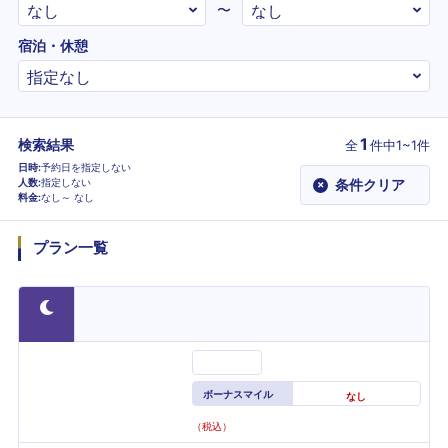
〜
宿泊・休憩
1
検索結果
全
件
中1~1件
日時
予約日を指定しない
人数
指定しない
条件クリア
×
料金
なし～
なし
プラン一覧
ボーナスマイル
なし
（税込）