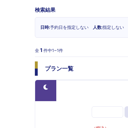
検索結果
日時
予約日を指定しない
人数
指定しない
1
全
件中1~
1
件
プラン一覧