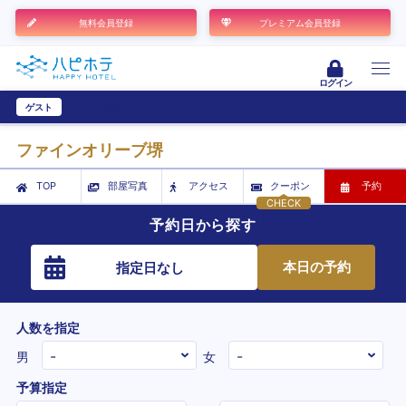
無料会員登録
プレミアム会員登録
ログイン
ゲスト
ユーザー登録
ファインオリーブ堺
TOP
部屋写真
アクセス
クーポン
予約
CHECK
予約日から探す
本日の予約
指定日なし
人数を指定
男
女
予算指定