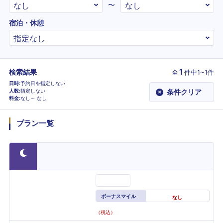
〜
宿泊・休憩
1
検索結果
全
件
中1~1件
日時
予約日を指定しない
人数
指定しない
条件クリア
×
料金
なし～
なし
プラン一覧
ボーナスマイル
なし
（税込）