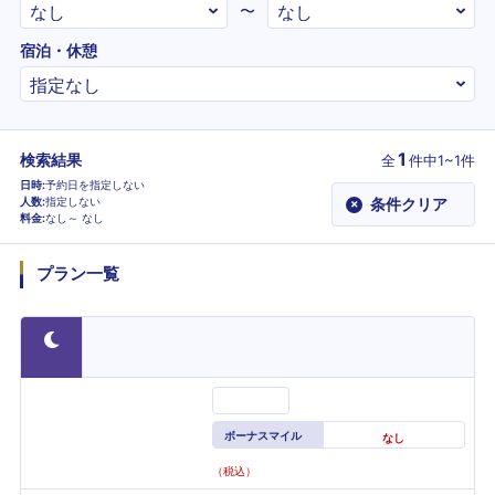
〜
宿泊・休憩
1
検索結果
全
件
中1~1件
日時
予約日を指定しない
人数
指定しない
条件クリア
×
料金
なし～
なし
プラン一覧
ボーナスマイル
なし
（税込）