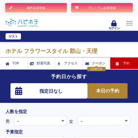
無料会員登録
プレミアム会員登録
ログイン
ゲスト
ユーザー登録
ホテル フラワースタイル 郡山・天理
TOP
部屋写真
アクセス
クーポン
予約
CHECK
予約日から探す
本日の予約
指定日なし
人数を指定
男
女
予算指定