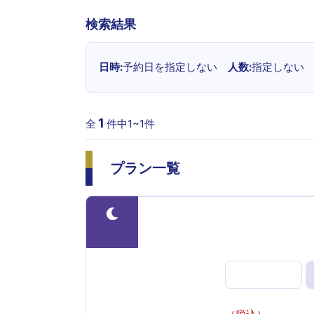
検索結果
日時
予約日を指定しない
人数
指定しない
1
全
件中1~
1
件
プラン一覧