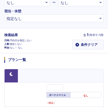
〜
宿泊・休憩
1
検索結果
全
件
中1~1件
日時
予約日を指定しない
人数
指定しない
条件クリア
×
料金
なし～
なし
プラン一覧
ボーナスマイル
なし
（税込）