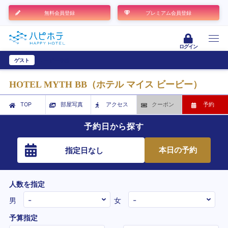
無料会員登録
プレミアム会員登録
ログイン
ゲスト
ユーザー登録
HOTEL MYTH BB（ホテル マイス ビービー）
TOP
部屋写真
アクセス
クーポン
予約
予約日から探す
本日の予約
指定日なし
人数を指定
男
女
予算指定