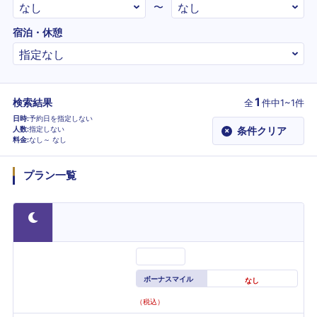
〜
宿泊・休憩
1
検索結果
全
件
中1~1件
日時
予約日を指定しない
人数
指定しない
条件クリア
×
料金
なし～
なし
プラン一覧
ボーナスマイル
なし
（税込）