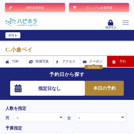
無料会員登録
プレミアム会員登録
ログイン
ゲスト
ユーザー登録
C.小倉ベイ
TOP
部屋写真
アクセス
クーポン
予約
CHECK
予約日から探す
本日の予約
指定日なし
人数を指定
男
女
予算指定