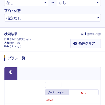
〜
宿泊・休憩
1
検索結果
全
件
中1~1件
日時
予約日を指定しない
人数
指定しない
条件クリア
×
料金
なし～
なし
プラン一覧
ボーナスマイル
なし
（税込）