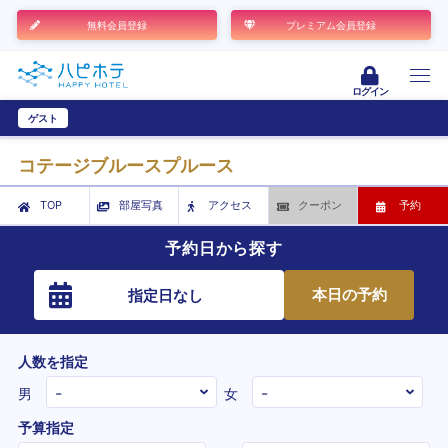
無料会員登録
プレミアム会員登録
ログイン
ゲスト
ユーザー登録
コテージブルースプルース
TOP
部屋写真
アクセス
クーポン
予約
予約日から探す
本日の予約
指定日なし
人数を指定
男
女
予算指定