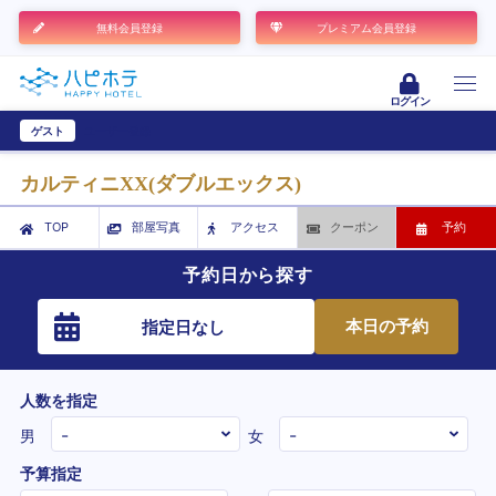
無料会員登録
プレミアム会員登録
ログイン
ゲスト
ユーザー登録
カルティニXX(ダブルエックス)
TOP
部屋写真
アクセス
クーポン
予約
予約日から探す
本日の予約
指定日なし
人数を指定
男
女
予算指定