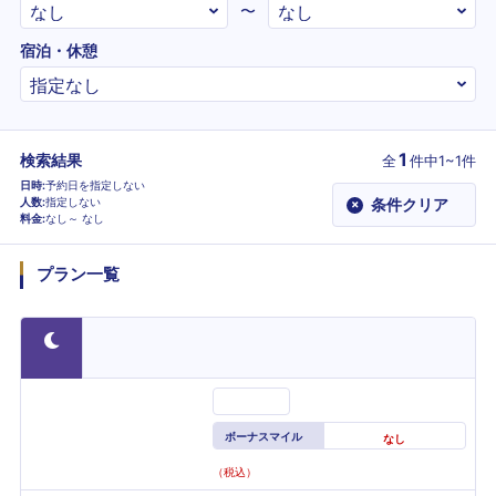
〜
宿泊・休憩
1
検索結果
全
件
中1~1件
日時
予約日を指定しない
人数
指定しない
条件クリア
×
料金
なし～
なし
プラン一覧
ボーナスマイル
なし
（税込）