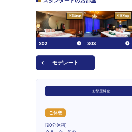
スタンダード
のお部屋
空室
空室
Keep
Keep
202
303
モデレート
お部屋料金
ご休憩
[90分休憩]