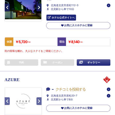
北海道北見市若松112-3
北見駅から車で10分
ホテル公式サイトへ
お気に入りホテルに登録
￥5,720～
￥8,140～
休憩
宿泊
街の喧噪を離れ、大人なステイをご堪能ください。
予約
クーポン
ギャラリー
AZURE
-
クチコミを投稿する
北海道北見市若松20-7
北見駅から車で8分
お気に入りホテルに登録