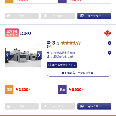
予約
クーポン
ギャラリー
空満情報
RINO
をみる
3.
3
3
件
北海道北見市若松18
北見駅から車で2分
ホテル公式サイトへ
お気に入りホテルに登録
￥3,300～
￥6,900～
休憩
宿泊
予約
クーポン
ギャラリー