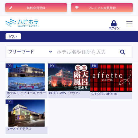
無料会員登録
プレミアム会員登録
ログイン
ゲスト
ユーザー登録
PR
PR
PR
ホテル リップローズ/カラー
HOTEL AVA（アヴァ）
C-HOTEL affetto
ズ
PR
マーメイドテラス