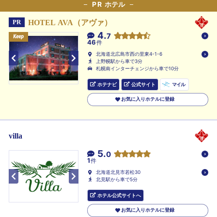
PR
ホテル
HOTEL AVA（アヴァ）
PR
4.
7
Keep
Keep
Keep
46
件
北海道北広島市西の里東4-1-6
上野幌駅から車で3分
札幌南インターチェンジから車で10分
ホテナビ
公式サイト
マイル
お気に入りホテルに登録
villa
5.
0
1
件
北海道北見市若松30
北見駅から車で5分
ホテル公式サイトへ
お気に入りホテルに登録