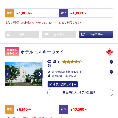
￥3,800～
￥6,000～
休憩
宿泊
北見で2番目に低料金のホテルです。ビジネスにもご利用ください
予約
クーポン
ギャラリー
空満情報
ホテル ミルキーウェイ
をみる
4.
8
5
件
北海道北見市川東406-3
北見駅から車で10分
ホテル公式サイトへ
お気に入りホテルに登録
￥8,140～
￥10,560～
休憩
宿泊