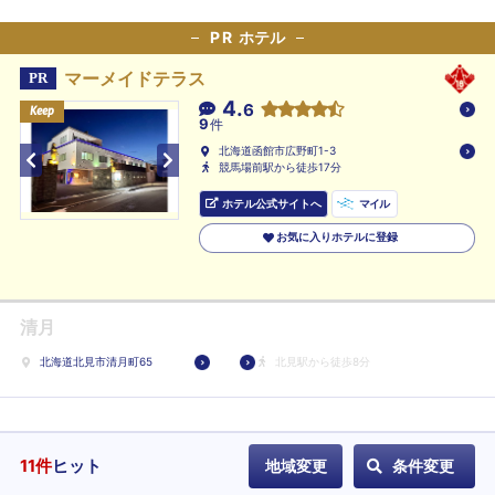
ル
PR
ホテル
に
登
マーメイドテラス
PR
録
4.
6
Keep
Keep
Keep
9
件
北海道函館市広野町1-3
競馬場前駅から徒歩17分
ホテル公式サイトへ
マイル
お気に入りホテルに登録
清月
北海道北見市清月町65
北見駅から徒歩8分
11
件
ヒット
地域変更
条件変更