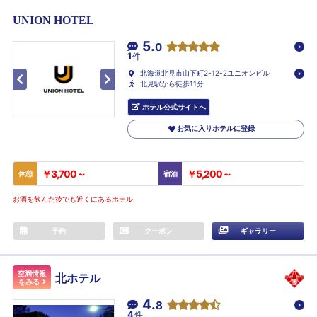
UNION HOTEL
5.
0
1
件
北海道北見市山下町2-12-2ユニオンビル
北見駅から徒歩11分
ホテル公式サイトへ
お気に入りホテルに登録
￥3,700～
￥5,200～
休憩
宿泊
お酒を飲んだ後でも近くにあるホテル
予約
クーポン
ギャラリー
空満情報
北ホテル
をみる
4.
8
4
件