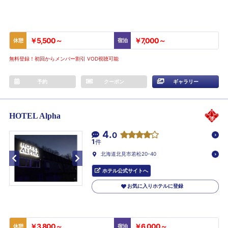
￥5,500～
￥7,000～
休憩
宿泊
無料登録！初回からメンバー割引 VOD視聴可能
予約
クーポン
ギャラリー
HOTEL Alpha
4.
0
1
件
北海道北見市若松20-40
ホテル公式サイトへ
お気に入りホテルに登録
￥3,800～
￥6,000～
休憩
宿泊