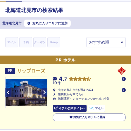
北海道
北見市
の検索結果
北海道北見市
お気に入りエリアに追加
マイル
予約
クーポン
Keep
PR
ホテル
リップローズ
PR
4.
7
19
件
北海道旭川市6条通4-2474
旭川駅から車で5分
旭川鷹栖インターチェンジから車で7分
ホテル公式サイトへ
マイル
お気に入りホテルに登録