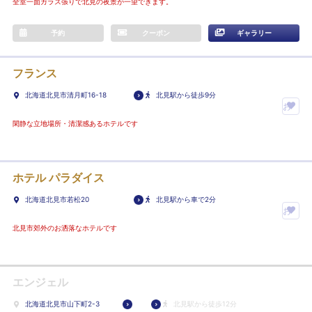
全室一面ガラス張りで北見の夜景が一望できます。
予約
クーポン
ギャラリー
フランス
北海道北見市清月町16-18
北見駅から徒歩9分
お
気
閑静な立地場所・清潔感あるホテルです
に
入
り
ホテル パラダイス
ホ
北海道北見市若松20
北見駅から車で2分
テ
お
ル
気
北見市郊外のお洒落なホテルです
に
に
登
入
録
り
エンジェル
ホ
北海道北見市山下町2-3
北見駅から徒歩12分
テ