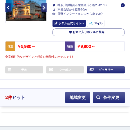
神奈川県横浜市栄区鍛冶ケ谷2-42-16
本郷台駅から徒歩20分
日野インターチェンジから車で3分
ホテル公式サイトへ
マイル
お気に入りホテルに登録
￥5,980～
￥9,800～
休憩
宿泊
全室個性的なデザインと程良い機能性のホテルです!
予約
クーポン
ギャラリー
2
件
ヒット
地域変更
条件変更