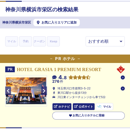
神奈川県
横浜市栄区
の検索結果
神奈川県横浜市栄区
お気に入りエリアに追加
マイル
予約
クーポン
Keep
PR
ホテル
HOTEL GRASIA 1 PREMIUM RESORT
PR
4.
8
276
件
埼玉県川口市差間3-5-22
東川口駅から徒歩13分
川口東インターチェンジから車で5分
ホテナビ
公式サイト
マイル
お気に入りホテルに登録