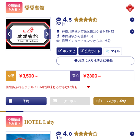
空満情報
愛愛賓館
をみる
4.
5
52
件
神奈川県横浜市栄区鍛冶ケ谷1-15-12
本郷台駅から徒歩13分
日野インターチェンジから車で5分
ホテナビ
公式サイト
マイル
お気に入りホテルに登録
￥3,500～
￥7,300～
休憩
宿泊
個性あふれるホテル！ＳＭに興味ある方もない方も・・・♥
予約
クーポン
ハピホテ
Keep
空満情報
HOTEL Laity
をみる
4.
0
1
件