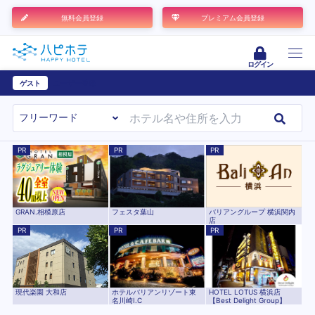
無料会員登録
プレミアム会員登録
ログイン
ゲスト
ユーザー登録
PR
PR
PR
GRAN.相模原店
フェスタ葉山
バリアングループ 横浜関内
店
PR
PR
PR
現代楽園 大和店
ホテルバリアンリゾート東
HOTEL LOTUS 横浜店
名川崎I.C
【Best Delight Group】