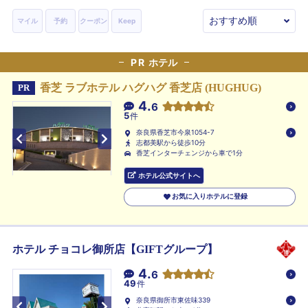
マイル
予約
クーポン
Keep
PR
ホテル
香芝 ラブホテル ハグハグ 香芝店 (HUGHUG)
PR
4.
6
5
件
奈良県香芝市今泉1054-7
志都美駅から徒歩10分
香芝インターチェンジから車で1分
ホテル公式サイトへ
お気に入りホテルに登録
ホテル チョコレ御所店【GIFTグループ】
4.
6
49
件
奈良県御所市東佐味339