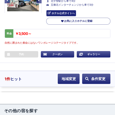
北宇智駅から車で4分
五條北インターチェンジから車で3分
ホテル公式サイトへ
お気に入りホテルに登録
￥3,500～
料金
自然に囲まれた都会にはないワンガレージコテージタイプです。
予約
クーポン
ギャラリー
1
件
ヒット
地域変更
条件変更
その他の宿を探す