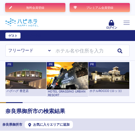
無料会員登録
プレミアム会員登録
ログイン
ゲスト
ユーザー登録
PR
PR
PR
ハグハグ 香芝店
ホテルROCCO (ロッコ)
HOTEL GRASSINO URBAN
RESORT
奈良県
御所市
の検索結果
奈良県御所市
お気に入りエリアに追加