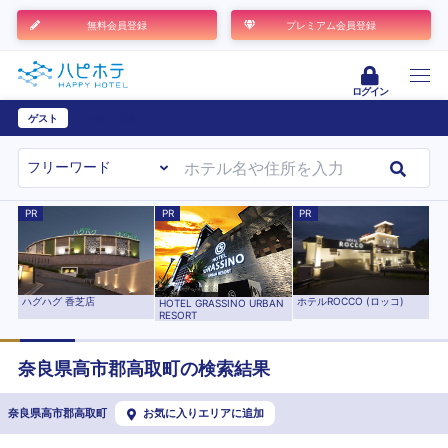
無料会員登録
プレミアム会員登録
ログイン
ゲスト
ユーザー登録
PR
PR
PR
ハグハグ 香芝店
ホテルROCCO (ロッコ)
HOTEL GRASSINO URBAN
RESORT
奈良県
高市郡高取町
の検索結果
奈良県高市郡高取町
お気に入りエリアに追加