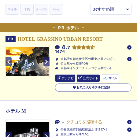
マイル
予約
クーポン
Keep
PR
ホテル
HOTEL GRASSINO URBAN RESORT
PR
4.
7
147
件
京都府京都市伏見区竹田東小屋ノ内町
81-1
竹田駅から徒歩10分
京都南インターチェンジから車で2分
ホテナビ
公式サイト
マイル
お気に入りホテルに登録
ホテル M
-
クチコミを投稿する
奈良県高市郡高取町清水谷1147-1
壺阪山駅から車で5分