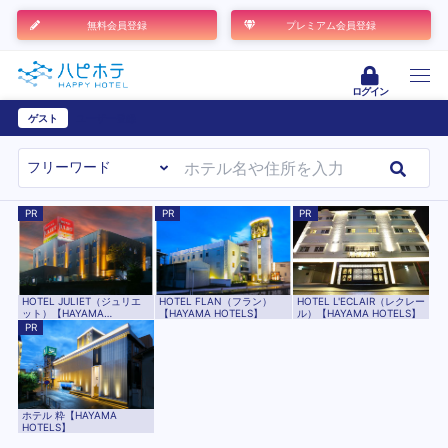
無料会員登録
プレミアム会員登録
ログイン
ゲスト
ユーザー登録
PR
PR
PR
HOTEL L'ECLAIR（レクレー
HOTEL JULIET（ジュリエ
HOTEL FLAN（フラン）
ル）【HAYAMA HOTELS】
ット）【HAYAMA
【HAYAMA HOTELS】
HOTELS】
PR
ホテル 粋【HAYAMA
HOTELS】