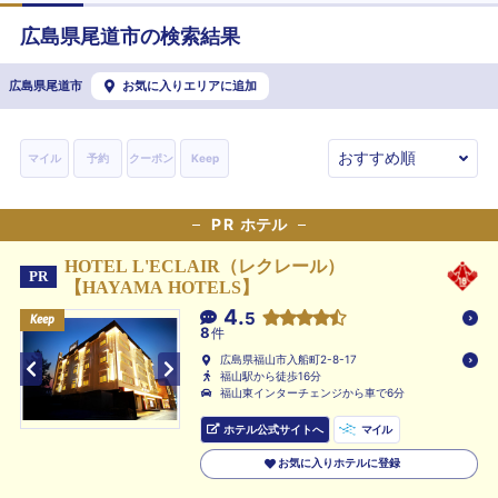
広島県
尾道市
の検索結果
広島県尾道市
お気に入りエリアに追加
マイル
予約
クーポン
Keep
PR
ホテル
HOTEL L'ECLAIR（レクレール）
PR
【HAYAMA HOTELS】
4.
5
Keep
Keep
Keep
8
件
広島県福山市入船町2-8-17
福山駅から徒歩16分
福山東インターチェンジから車で6分
ホテル公式サイトへ
マイル
お気に入りホテルに登録