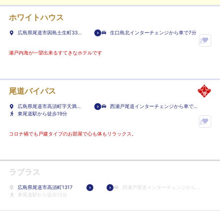
ホワイトハウス
広島県尾道市因島土生町335-
生口島北インターチェンジから車で7分
7
お
気
瀬戸内海が一望出来るすてきなホテルです
に
入
り
尾道バイパス
ホ
広島県尾道市高須町字天満原
西瀬戸尾道インターチェンジから車で2
テ
2453
東尾道駅から徒歩19分
分
ル
お
に
気
コロナ禍でも戸建タイプのお部屋で心も体もリラックス。
登
に
録
入
り
ラブラス
ホ
広島県尾道市高須町1317
西瀬戸尾道インターチェンジから車
テ
東尾道駅から徒歩12分
で3分
ル
に