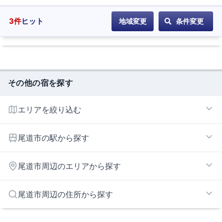
登
録
3
件
ヒット
地域変更
条件変更
その他の宿を探す
エリアを絞り込む
尾道エリア
尾道市の駅から探す
東尾道
尾道市周辺のエリアから探す
本郷インターエリア
尾道市周辺の住所から探す
福山エリア
今治湯ノ浦インターエリア
三原市