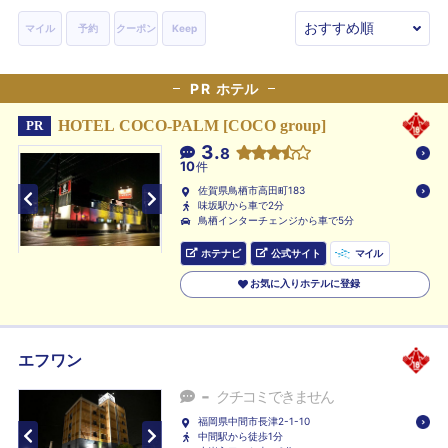
マイル
予約
クーポン
Keep
PR
ホテル
HOTEL COCO-PALM [COCO group]
PR
3.
8
10
件
佐賀県鳥栖市高田町183
味坂駅から車で2分
鳥栖インターチェンジから車で5分
ホテナビ
公式サイト
マイル
お気に入りホテルに登録
エフワン
-
クチコミできません
福岡県中間市長津2-1-10
中間駅から徒歩1分