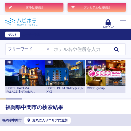
無料会員登録
プレミアム会員登録
ログイン
ゲスト
ユーザー登録
PR
PR
PR
HOTEL HAYAMA
HOTEL PALM GATE/ホテル
COCO group
PALACE【HAYAMA
XYZ
HOTELS】
福岡県
中間市
の検索結果
福岡県中間市
お気に入りエリアに追加