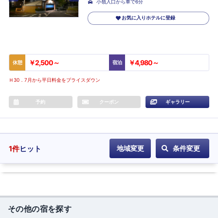
小嶺入口から車で6分
お気に入りホテルに登録
￥2,500～
￥4,980～
休憩
宿泊
Ｈ30．7月から平日料金をプライスダウン
予約
クーポン
ギャラリー
1
件
ヒット
地域変更
条件変更
その他の宿を探す