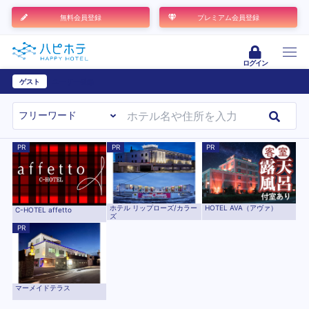
無料会員登録
プレミアム会員登録
ログイン
ゲスト
ユーザー登録
PR
PR
PR
ホテル リップローズ/カラー
HOTEL AVA（アヴァ）
C-HOTEL affetto
ズ
PR
マーメイドテラス