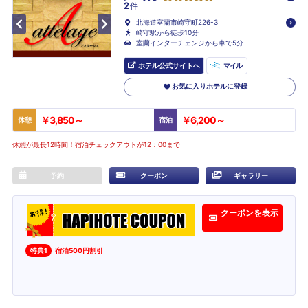
2
件
北海道室蘭市崎守町226-3
崎守駅から徒歩10分
室蘭インターチェンジから車で5分
ホテル公式サイトへ
マイル
お気に入りホテルに登録
￥3,850～
￥6,200～
休憩
宿泊
休憩が最長12時間！宿泊チェックアウトが12：00まで
予約
クーポン
ギャラリー
クーポンを表示
特典1
宿泊500円割引