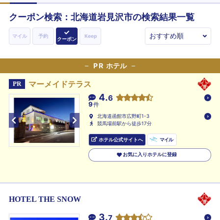
クーポン検索：
北海道
岩見沢市
の検索結果一覧
マイル
予約
Keep
クーポン
PR
ホテル
マーメイドテラス
PR
4.
6
9
件
北海道函館市広野町1-3
競馬場前駅から徒歩17分
ホテル公式サイトへ
マイル
お気に入りホテルに登録
HOTEL THE SNOW
3.
7