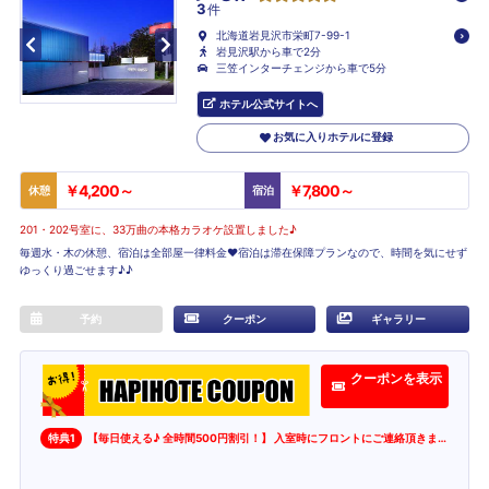
3
件
北海道岩見沢市栄町7-99-1
岩見沢駅から車で2分
三笠インターチェンジから車で5分
ホテル公式サイトへ
お気に入りホテルに登録
￥4,200～
￥7,800～
休憩
宿泊
201・202号室に、33万曲の本格カラオケ設置しました♪
毎週水・木の休憩、宿泊は全部屋一律料金♥宿泊は滞在保障プランなので、時間を気にせず
ゆっくり過ごせます♪♪
予約
クーポン
ギャラリー
クーポンを表示
特典1
【毎日使える♪ 全時間500円割引！】 入室時にフロントにご連絡頂きましたら500円割引致します。