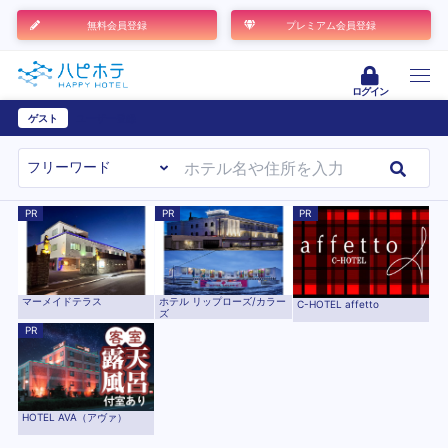
無料会員登録
プレミアム会員登録
ログイン
ゲスト
ユーザー登録
PR
PR
PR
マーメイドテラス
ホテル リップローズ/カラー
C-HOTEL affetto
ズ
PR
HOTEL AVA（アヴァ）