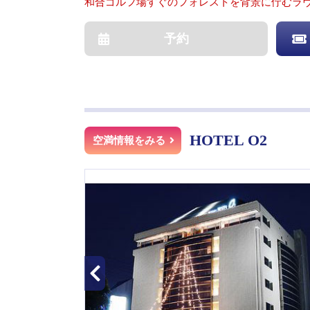
和合ゴルフ場すぐのフォレストを背景に佇むラ
予約
HOTEL O2
空満情報をみる