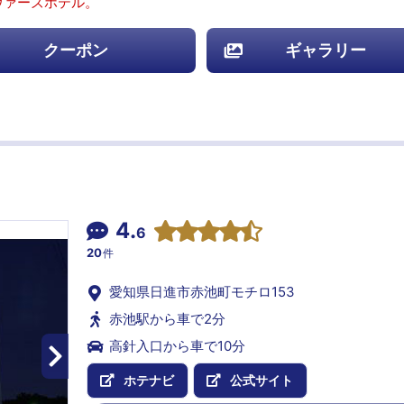
ヴァーズホテル。
クーポン
ギャラリー
4.
6
20
件
愛知県日進市赤池町モチロ153
赤池駅から車で2分
高針入口から車で10分
ホテナビ
公式サイト