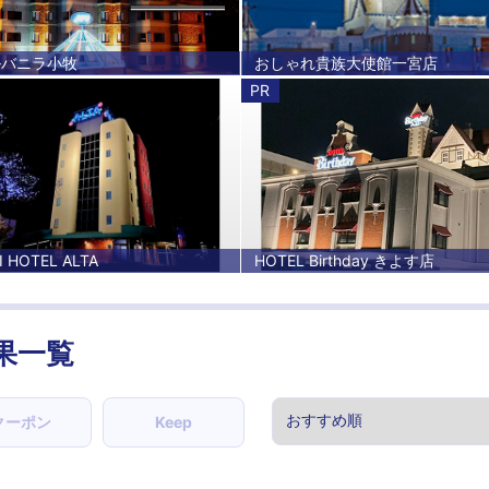
ルバニラ小牧
おしゃれ貴族大使館一宮店
PR
 HOTEL ALTA
HOTEL Birthday きよす店
果一覧
クーポン
Keep