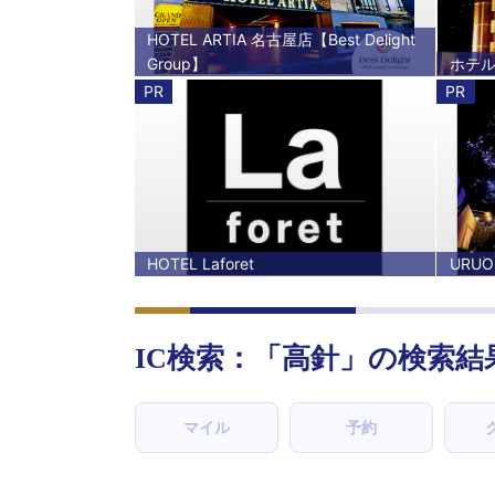
HOTEL ARTIA 名古屋店【Best Delight
Group】
ホテ
PR
PR
HOTEL Laforet
URUOI
IC検索：「
高針
」の検索結
マイル
予約