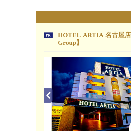
HOTEL ARTIA 名古屋店
PR
Group】