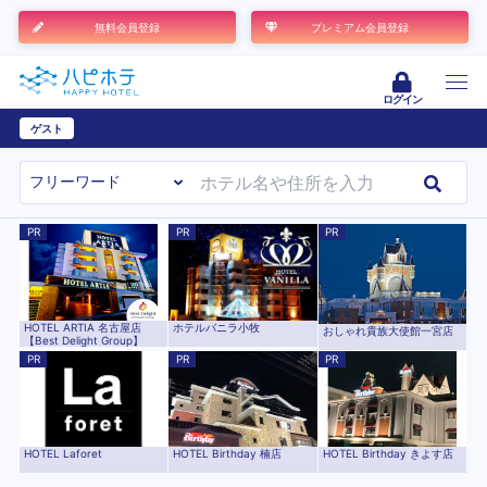
無料会員登録
プレミアム会員登録
ログイン
ゲスト
ユーザー登録
PR
PR
PR
HOTEL ARTIA 名古屋店
ホテルバニラ小牧
おしゃれ貴族大使館一宮店
【Best Delight Group】
PR
PR
PR
HOTEL Birthday 楠店
HOTEL Birthday きよす店
HOTEL Laforet