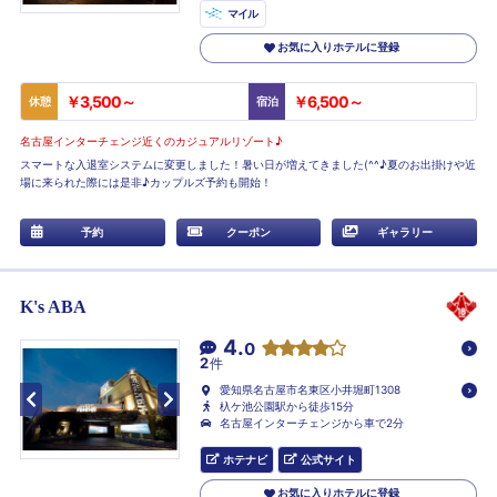
マイル
お気に入りホテルに登録
￥3,500～
￥6,500～
休憩
宿泊
名古屋インターチェンジ近くのカジュアルリゾート♪
スマートな入退室システムに変更しました！暑い日が増えてきました(^^♪夏のお出掛けや近
場に来られた際には是非♪カップルズ予約も開始！
予約
クーポン
ギャラリー
K's ABA
4.
0
2
件
愛知県名古屋市名東区小井堀町1308
杁ケ池公園駅から徒歩15分
名古屋インターチェンジから車で2分
ホテナビ
公式サイト
お気に入りホテルに登録