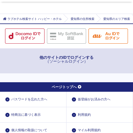
日進・東郷エリア
名古屋市名古屋市千種区
名古屋市名古屋市守山区
ラブホテル検索サイト ハッピー・ホテル
愛知県の住所検索
愛知県のエリア検索
日進市
他のサイトのIDでログインする
（ソーシャルログイン）
ページトップへ
パスワードを忘れた方へ
仮登録がお済みの方へ
特商法に基づく表示
利用規約
個人情報の取扱について
マイル利用規約