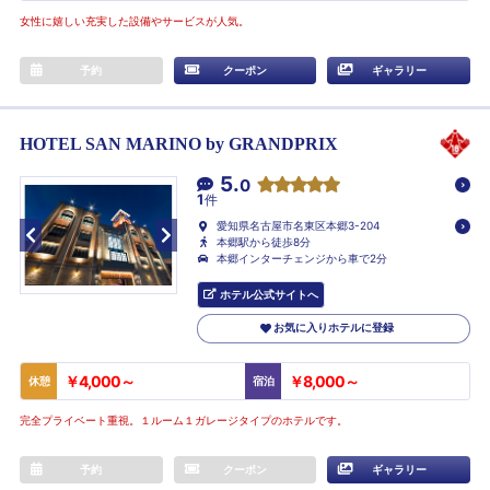
女性に嬉しい充実した設備やサービスが人気。
予約
クーポン
ギャラリー
HOTEL SAN MARINO by GRANDPRIX
5.
0
1
件
愛知県名古屋市名東区本郷3-204
本郷駅から徒歩8分
本郷インターチェンジから車で2分
ホテル公式サイトへ
お気に入りホテルに登録
￥4,000～
￥8,000～
休憩
宿泊
完全プライベート重視。１ルーム１ガレージタイプのホテルです。
予約
クーポン
ギャラリー