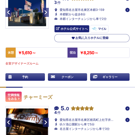
3
件
愛知県名古屋市名東区本郷3-159
本郷駅から徒歩8分
本郷インターチェンジから車で2分
ホテル公式サイトへ
マイル
お気に入りホテルに登録
￥5,610～
￥8,250～
休憩
宿泊
全室デザイナーズルーム
予約
クーポン
ギャラリー
空満情報
チャーミーズ
をみる
5.
0
4
件
愛知県名古屋市名東区猪高町上社字井堀
24-1
杁ケ池公園駅から車で5分
名古屋インターチェンジから車で3分