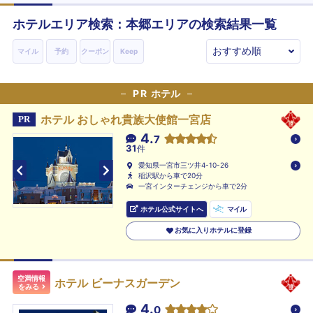
ホテルエリア検索：本郷エリアの検索結果一覧
マイル
予約
クーポン
Keep
PR
ホテル
ホテル おしゃれ貴族大使館一宮店
PR
4.
7
31
件
愛知県一宮市三ツ井4-10-26
稲沢駅から車で20分
一宮インターチェンジから車で2分
ホテル公式サイトへ
マイル
お気に入りホテルに登録
空満情報
ホテル ビーナスガーデン
をみる
4.
0