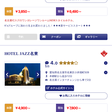
￥3,850～
￥6,490～
休憩
宿泊
名古屋ICスグのワンガレージワンルームNEWスタイルホテル。
K'sグループに加わり生まれ変わりました！★★★新サービススタート★★★
予約
クーポン
ギャラリー
HOTEL JAZZ名東
4.
0
1
件
愛知県名古屋市名東区小井堀町509
本郷駅から徒歩12分
名古屋インターチェンジから車で2分
ホテル公式サイトへ
お気に入りホテルに登録
￥4,900～
￥7,800～
休憩
宿泊