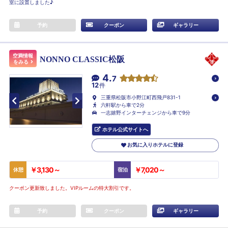
室に設置しました♪
予約
クーポン
ギャラリー
空満情報
NONNO CLASSIC松阪
をみる
4.
7
12
件
三重県松阪市小野江町西飛戸831-1
六軒駅から車で2分
一志嬉野インターチェンジから車で9分
ホテル公式サイトへ
お気に入りホテルに登録
￥3,130～
￥7,020～
休憩
宿泊
クーポン更新致しました。VIPルームの特大割引です。
予約
クーポン
ギャラリー