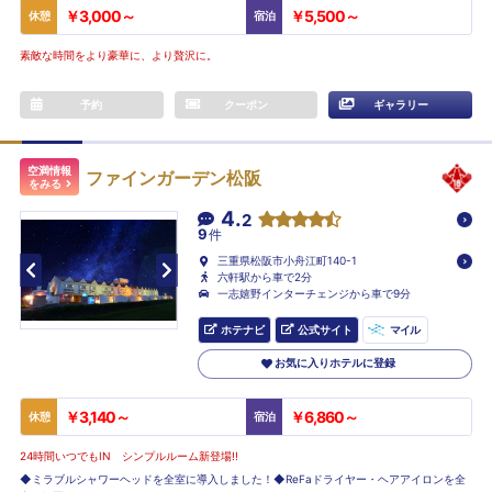
￥3,000～
￥5,500～
休憩
宿泊
素敵な時間をより豪華に、より贅沢に。
予約
クーポン
ギャラリー
空満情報
ファインガーデン松阪
をみる
4.
2
9
件
三重県松阪市小舟江町140-1
六軒駅から車で2分
一志嬉野インターチェンジから車で9分
ホテナビ
公式サイト
マイル
お気に入りホテルに登録
￥3,140～
￥6,860～
休憩
宿泊
24時間いつでもIN シンプルルーム新登場!!
◆ミラブルシャワーヘッドを全室に導入しました！◆ReFaドライヤー・ヘアアイロンを全