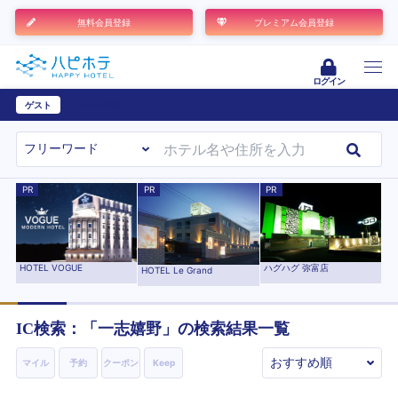
無料会員登録
プレミアム会員登録
ログイン
ゲスト
ユーザー登録
PR
PR
PR
ハグハグ 弥富店
HOTEL VOGUE
HOTEL Le Grand
IC検索：「
一志嬉野
」の検索結果一覧
マイル
予約
クーポン
Keep