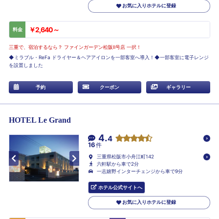
お気に入りホテルに登録
￥2,640～
料金
三重で、宿泊するなら？ ファインガーデン松阪Ⅱ号店 一択！
◆ミラブル・ReFa ドライヤー＆ヘアアイロンを一部客室へ導入！◆一部客室に電子レンジ
を設置しました
予約
クーポン
ギャラリー
HOTEL Le Grand
4.
4
16
件
三重県松阪市小舟江町142
六軒駅から車で2分
一志嬉野インターチェンジから車で9分
ホテル公式サイトへ
お気に入りホテルに登録