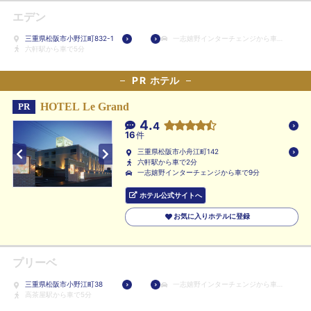
エデン
三重県松阪市小野江町832-1
一志嬉野インターチェンジから車で
六軒駅から車で5分
9分
PR
ホテル
HOTEL Le Grand
PR
4.
4
16
件
三重県松阪市小舟江町142
六軒駅から車で2分
一志嬉野インターチェンジから車で9分
ホテル公式サイトへ
お気に入りホテルに登録
プリーベ
三重県松阪市小野江町38
一志嬉野インターチェンジから車で
高茶屋駅から車で5分
10分