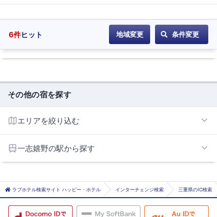
6
件
ヒット
地域変更
条件変更
その他の宿を探す
エリアを絞り込む
松阪・津エリア
一志嬉野の駅から探す
伊勢中原
伊勢中川
ラブホテル検索サイト ハッピー・ホテル
インターチェンジ検索
三重県のIC検索
櫛田
松ヶ崎