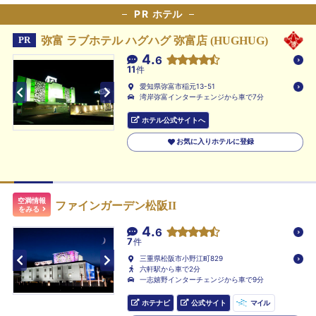
PR
ホテル
弥富 ラブホテル ハグハグ 弥富店 (HUGHUG)
PR
4.
6
11
件
愛知県弥富市稲元13-51
湾岸弥富インターチェンジから車で7分
ホテル公式サイトへ
お気に入りホテルに登録
空満情報
ファインガーデン松阪II
をみる
4.
6
7
件
三重県松阪市小野江町829
六軒駅から車で2分
一志嬉野インターチェンジから車で9分
ホテナビ
公式サイト
マイル