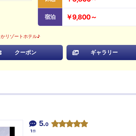
￥9,800～
宿泊
かリゾートホテル♪
クーポン
ギャラリー
5.
0
1
件