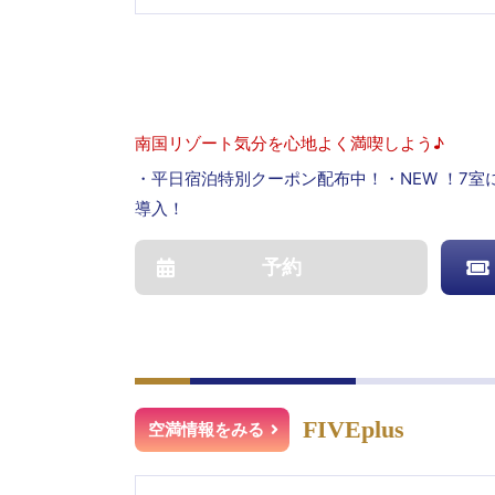
南国リゾート気分を心地よく満喫しよう♪
・平日宿泊特別クーポン配布中！・NEW ！7室
導入！
予約
FIVEplus
空満情報をみる