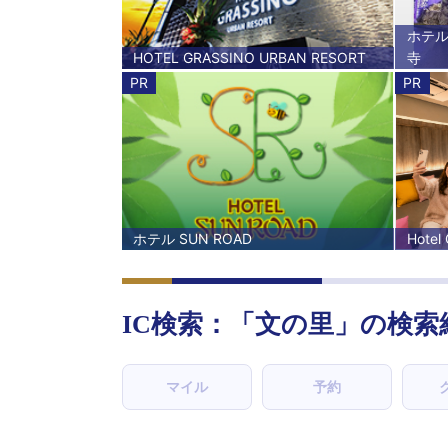
ホテル
HOTEL GRASSINO URBAN RESORT
寺
PR
PR
ホテル SUN ROAD
Hote
IC検索：「
文の里
」の検索
マイル
予約