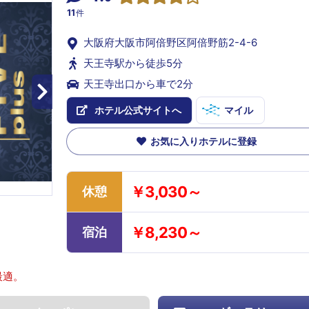
11
件
大阪府大阪市阿倍野区阿倍野筋2-4-6
天王寺駅から徒歩5分
天王寺出口から車で2分
ホテル公式サイトへ
マイル
お気に入りホテルに登録
￥3,030～
休憩
￥8,230～
宿泊
最適。