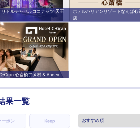
 リトルチャペルココナッツ 天王
ホテルバリアンリゾートなんば心
店
l C-Gran 心斎橋アメ村 & Annex
結果一覧
クーポン
Keep