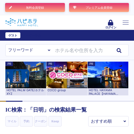
無料会員登録
プレミアム会員登録
ログイン
ゲスト
ユーザー登録
PR
PR
PR
HOTEL HAYAMA
HOTEL PALM GATE/ホテル
COCO group
PALACE【HAYAMA
XYZ
HOTELS】
IC検索：「
日明
」の検索結果一覧
マイル
予約
クーポン
Keep