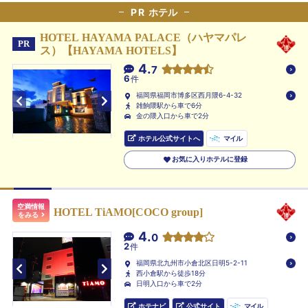
PR
ホテル
HOTEL HAYAMA PALACE（ハヤマパレ
PR
ス）【HAYAMA HOTELS】
4.
7
6
件
福岡県福岡市博多区西月隈6-4-32
雑餉隈駅から車で6分
金の隈入口から車で2分
ホテル公式サイトへ
マイル
お気に入りホテルに登録
空満情報
HOTEL TiAMO[COCO group]
をみる
4.
0
2
件
福岡県北九州市小倉北区日明5-2-11
西小倉駅から徒歩18分
日明入口から車で2分
ホテナビ
公式サイト
マイル