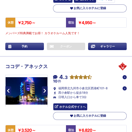
お気に入りホテルに登録
￥2,750～
￥4,950～
休憩
宿泊
メンバーズ特典満載でお得！ カラオケルーム人気です！
予約
クーポン
ギャラリー
ココデ・アネックス
4.
3
10
件
福岡県北九州市小倉北区西港町101-8
西小倉駅から徒歩18分
日明入口から車で3分
ホテル公式サイトへ
お気に入りホテルに登録
￥3,520～
￥6,820～
休憩
宿泊