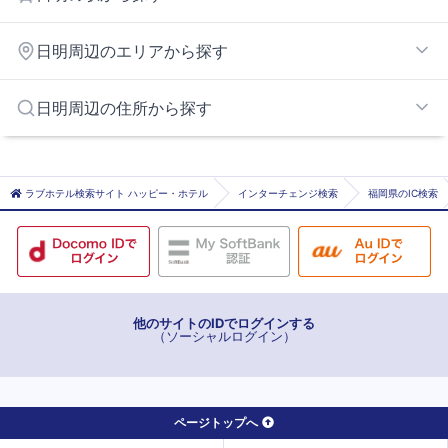
香春口三萩野
日明周辺のエリアから探す
小倉
西小倉
小倉東インターエリア
日明周辺の住所から探す
旦過
南小倉
北九州市北九州市門司区
平和通
北九州市北九州市戸畑区
ラブホテル検索サイト ハッピー・ホテル
インターチェンジ検索
福岡県のIC検索
片野
北九州市北九州市小倉南区
他のサイトのIDでログインする
（ソーシャルログイン）
ページトップへ