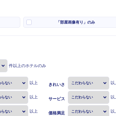
「部屋画像有り」のみ
件以上のホテルのみ
以上
以
きれいさ
以上
以
サービス
以上
以
価格満足