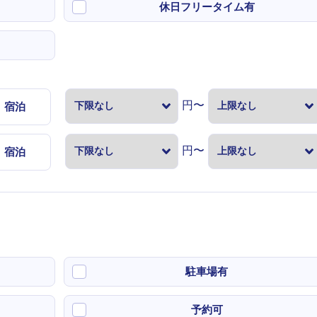
休日フリータイム有
円〜
宿泊
円〜
宿泊
駐車場有
予約可