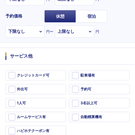
予約価格
休憩
宿泊
円〜
円
サービス他
クレジットカード可
駐車場有
外出可
予約可
1人可
3名以上可
ルームサービス有
自動精算機有
ハピホテクーポン有