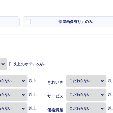
「部屋画像有り」のみ
件以上のホテルのみ
以上
以
きれいさ
以上
以
サービス
以上
以
価格満足