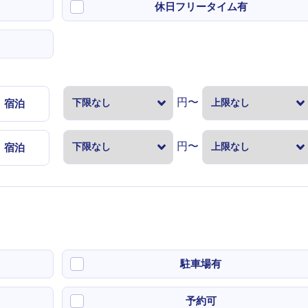
休日フリータイム有
円〜
宿泊
円〜
宿泊
駐車場有
予約可