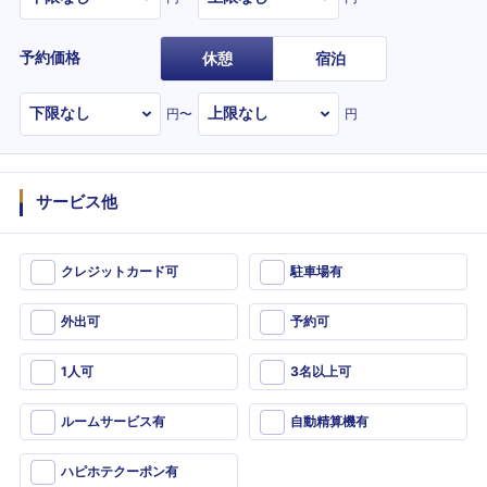
予約価格
休憩
宿泊
円〜
円
サービス他
クレジットカード可
駐車場有
外出可
予約可
1人可
3名以上可
ルームサービス有
自動精算機有
ハピホテクーポン有