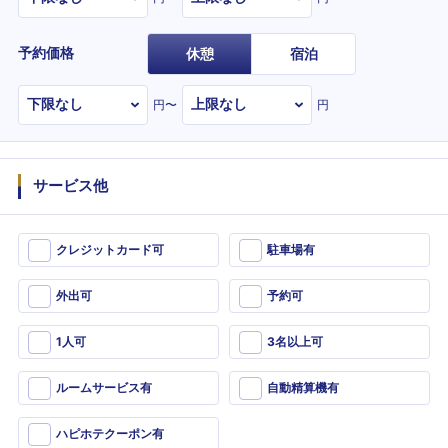
予約価格
休憩
宿泊
円〜
円
サービス他
クレジットカード可
駐車場有
外出可
予約可
1人可
3名以上可
ルームサービス有
自動精算機有
ハピホテクーポン有