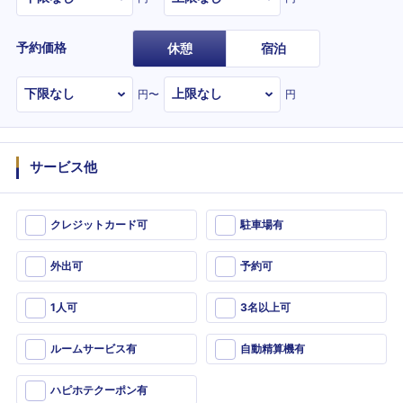
予約価格
休憩
宿泊
円〜
円
サービス他
クレジットカード可
駐車場有
外出可
予約可
1人可
3名以上可
ルームサービス有
自動精算機有
ハピホテクーポン有