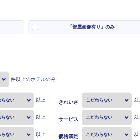
「部屋画像有り」のみ
件以上のホテルのみ
以上
以
きれいさ
以上
以
サービス
以上
以
価格満足