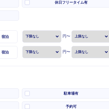
休日フリータイム有
円〜
宿泊
円〜
宿泊
駐車場有
予約可